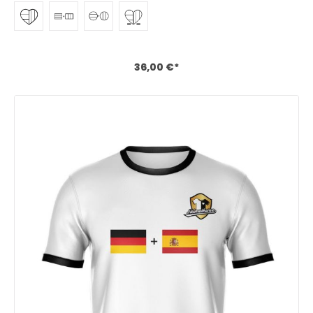
in Deutschland aber dein Herz schlägt auch für dein
Heimatland? Du fühlst dich hin- und hergerissen und möchtest
am liebsten zwei Mannschaften anfeuern? Zwei Trikots
gleichzeitig tragen? Wir haben das einzigartige Heimatkurve®
Trikot entwickelt mit dem du deine Nähe zu deinem Heimat-
oder Lieblingsland zum Ausdruck bringen kannst. Sicher Dir
36,00 €*
jetzt deine Stammposition und personalisiere dein Master
Trikot beliebig! Download Größentabelle