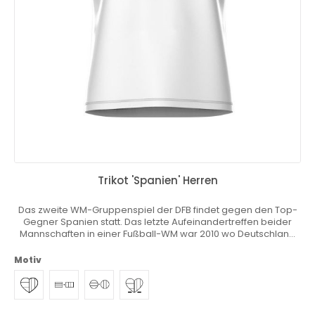
Trikot 'Spanien' Herren
Das zweite WM-Gruppenspiel der DFB findet gegen den Top-
Gegner Spanien statt. Das letzte Aufeinandertreffen beider
Mannschaften in einer Fußball-WM war 2010 wo Deutschland
0:1 im Halbfinale verlor. Zwei Jahre zuvor gewann Spanien die
EM im Finale gegen den DFB. Du wohnst, lebst und liebst in
Motiv
Deutschland aber dein Herz schlägt auch für dein Heimatland?
Du fühlst dich hin- und hergerissen und möchtest am liebsten
zwei Mannschaften anfeuern? Zwei Trikots gleichzeitig
tragen? Wir haben das einzigartige Heimatkurve® Trikot