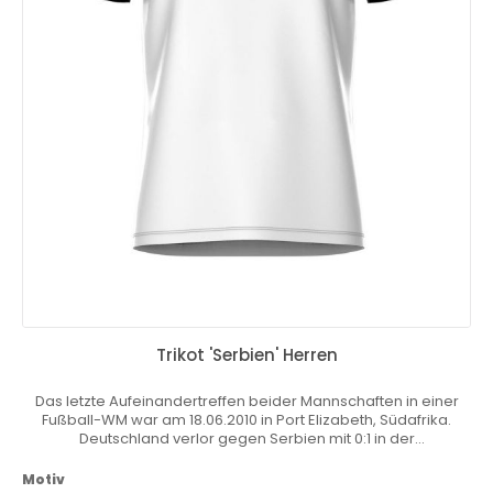
Trikot 'Serbien' Herren
Das letzte Aufeinandertreffen beider Mannschaften in einer
Fußball-WM war am 18.06.2010 in Port Elizabeth, Südafrika.
Deutschland verlor gegen Serbien mit 0:1 in der
Gruppenphase. Allerdings musste Serbien die Meisterschaft
bereits in der Vorrunde verlassen. Du wohnst, lebst und liebst
Motiv