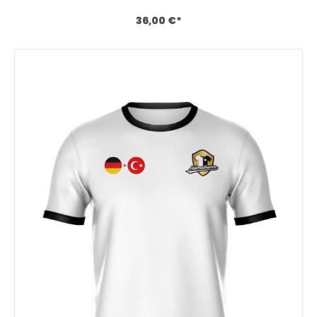
entwickelt mit dem du deine Nähe zu deinem Heimat- oder
Lieblingsland zum Ausdruck bringen kannst. Sicher Dir jetzt
36,00 €*
deine Stammposition und personalisiere dein Master Trikot
beliebig! Download Größentabelle