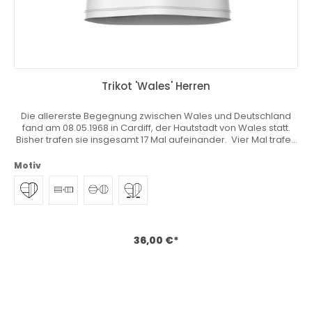
Trikot 'Wales' Herren
Die allererste Begegnung zwischen Wales und Deutschland
fand am 08.05.1968 in Cardiff, der Hautstadt von Wales statt.
Bisher trafen sie insgesamt 17 Mal aufeinander. Vier Mal trafen
Sie bereits in einer Fußball-WM aufeinander. Du wohnst, lebst
und liebst in Deutschland aber dein Herz schlägt auch für dein
Motiv
Heimatland? Du fühlst dich hin- und hergerissen und möchtest
am liebsten zwei Mannschaften anfeuern? Zwei Trikots
gleichzeitig tragen? Wir haben das einzigartige Heimatkurve®
Trikot entwickelt mit dem du deine Nähe zu deinem Heimat-
oder Lieblingsland zum Ausdruck bringen kannst. Sicher Dir
jetzt deine Stammposition und personalisiere dein Master
36,00 €*
Trikot beliebig! Download Größentabelle