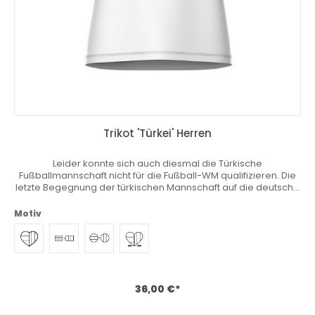
Trikot 'Türkei' Herren
Leider konnte sich auch diesmal die Türkische
Fußballmannschaft nicht für die Fußball-WM qualifizieren. Die
letzte Begegnung der türkischen Mannschaft auf die deutsche
Nationalelf in einer Weltmeisterschaft fand am 23.06.1954 statt.
Bereits 10 Mal sind beide Mannschaften allein in einem EM-
Motiv
Qualifikationsspiel gegeneinander angetreten. Du wohnst,
lebst und liebst in Deutschland aber dein Herz schlägt auch für
dein Heimatland? Du fühlst dich hin- und hergerissen und
möchtest am liebsten zwei Mannschaften anfeuern? Zwei
Trikots gleichzeitig tragen? Wir haben das einzigartige
Heimatkurve® Trikot entwickelt mit dem du deine Nähe zu
36,00 €*
deinem Heimat- oder Lieblingsland zum Ausdruck bringen
kannst. Sicher Dir jetzt deine Stammposition und