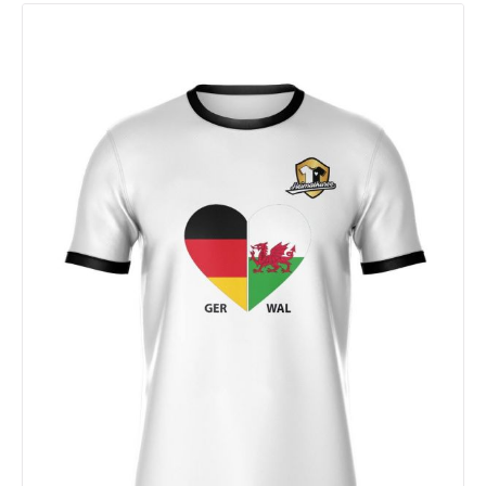
personalisiere dein Master Trikot beliebig! Download
Größentabelle