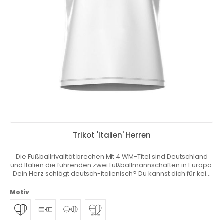
Trikot 'Italien' Herren
Die Fußballrivalität brechen Mit 4 WM-Titel sind Deutschland
und Italien die führenden zwei Fußballmannschaften in Europa.
Dein Herz schlägt deutsch-italienisch? Du kannst dich für kein
Trikot entscheiden? Das personalisierbare Heimatkurve® Trikot
ist ein absoluter Hingucker. Dein cooles Heimatkurve® Trikot
Motiv
vereint beide Nationen. Personalisiert ist dieses Heimatkurve®
Trikot ein besonderes einzigartiges Kleidungsstück, nicht nur
während der Weltmeisterschaft 2022. Download