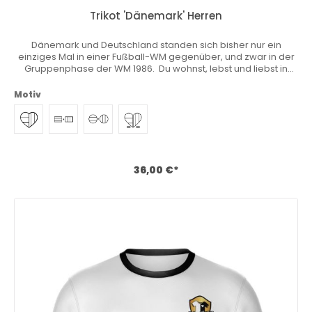
Trikot 'Dänemark' Herren
Dänemark und Deutschland standen sich bisher nur ein
einziges Mal in einer Fußball-WM gegenüber, und zwar in der
Gruppenphase der WM 1986. Du wohnst, lebst und liebst in
Deutschland aber dein Herz schlägt auch für dein Heimatland?
Du fühlst dich hin- und hergerissen und möchtest am liebsten
Motiv
zwei Mannschaften anfeuern? Zwei Trikots gleichzeitig
tragen? Wir haben das einzigartige Heimatkurve® Trikot
entwickelt mit dem du deine Nähe zu deinem Heimat- oder
Lieblingsland zum Ausdruck bringen kannst. Sicher Dir jetzt
deine Stammposition und personalisiere dein Master Trikot
beliebig! Download Größentabelle
36,00 €*