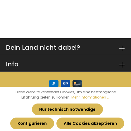
Dein Land nicht dabei?
Info
Diese Website verwendet Cookies, um eine bestmögliche
Erfahrung bieten zu können.
Mehr Informationen ...
* Alle Preise inkl. gesetzl. Mehrwertsteuer zzgl.
Versandkosten
und ggf. Nachnahmegebühren,
Nur technisch notwendige
wenn nicht anders angegeben.
Konfigurieren
Alle Cookies akzeptieren
© 2026 Heimatkurve - by
Haarhoff GmbH