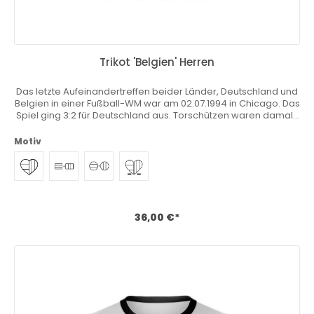
Trikot 'Belgien' Herren
Das letzte Aufeinandertreffen beider Länder, Deutschland und
Belgien in einer Fußball-WM war am 02.07.1994 in Chicago. Das
Spiel ging 3:2 für Deutschland aus. Torschützen waren damals
Rudi Völler, Jürgen Klinsmann, Georges Grün und Philippe
Albert. Davor war das letzte und erste Aufeinandertreffen
Motiv
beider Mannschaften in einer Fußball-WM, 60 Jahre her.
Bereits im Viertelfinale ist eine Begegnung beider
Mannschaften möglich. Du wohnst, lebst und liebst in
Deutschland aber dein Herz schlägt auch für dein Heimatland?
Du fühlst dich hin- und hergerissen und möchtest am liebsten
zwei Mannschaften anfeuern? Zwei Trikots gleichzeitig
36,00 €*
tragen?Wir haben das einzigartige Heimatkurve® Trikot
entwickelt mit dem du deine Nähe zu deinem Heimat- oder
Lieblingsland zum Ausdruck bringen kannst. Sicher Dir jetzt
deine Stammposition und personalisiere dein Master Trikot
beliebig! Download Größentabelle