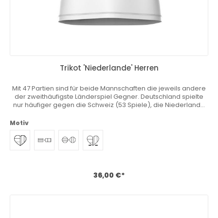
Trikot 'Niederlande' Herren
Mit 47 Partien sind für beide Mannschaften die jeweils andere
der zweithäufigste Länderspiel Gegner. Deutschland spielte
nur häufiger gegen die Schweiz (53 Spiele), die Niederlande
nur häufiger gegen Belgien (109 Spiele). Du wohnst, lebst und
liebst in Deutschland aber dein Herz schlägt auch für dein
Motiv
Heimatland? Du fühlst dich hin- und hergerissen und möchtest
am liebsten zwei Mannschaften anfeuern? Zwei Trikots
gleichzeitig tragen? Wir haben das einzigartige Heimatkurve®
Trikot entwickelt mit dem du deine Nähe zu deinem Heimat-
oder Lieblingsland zum Ausdruck bringen kannst. Sicher Dir
jetzt deine Stammposition und personalisiere dein Master
36,00 €*
Trikot beliebig! Download Größentabelle