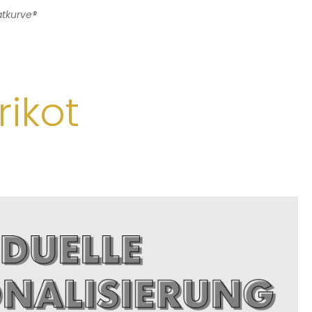
atkurve®
rikot