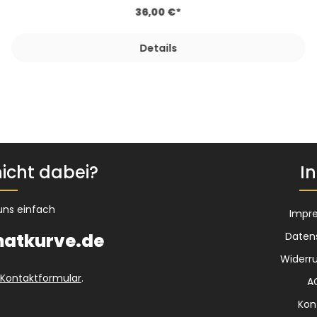
36,00 €*
Details
icht dabei?
In
uns einfach
Impr
atkurve.de
Daten
Widerru
Kontaktformular
.
A
Kon