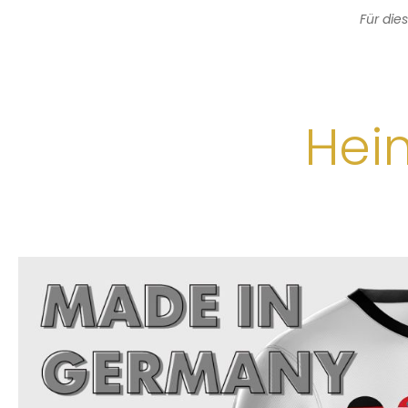
Für di
Heim