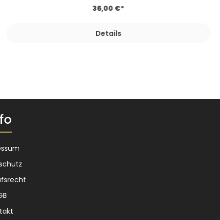
36,00 €*
Details
fo
essum
schutz
fsrecht
GB
takt