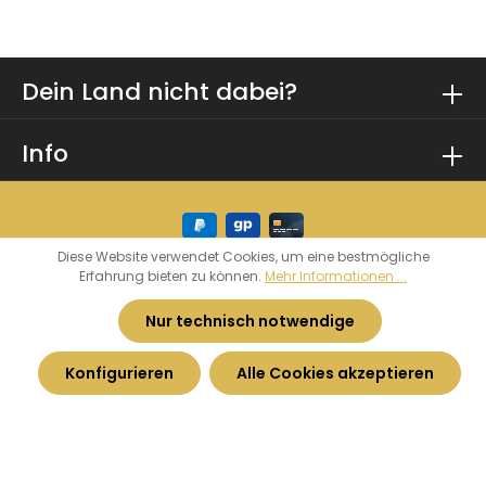
Dein Land nicht dabei?
Info
Diese Website verwendet Cookies, um eine bestmögliche
Erfahrung bieten zu können.
Mehr Informationen ...
* Alle Preise inkl. gesetzl. Mehrwertsteuer zzgl.
Versandkosten
und ggf. Nachnahmegebühren,
Nur technisch notwendige
wenn nicht anders angegeben.
Konfigurieren
Alle Cookies akzeptieren
© 2026 Heimatkurve - by
Haarhoff GmbH