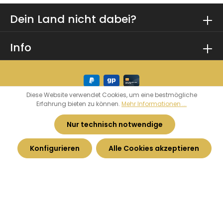
Dein Land nicht dabei?
Info
Diese Website verwendet Cookies, um eine bestmögliche
Erfahrung bieten zu können.
Mehr Informationen ...
* Alle Preise inkl. gesetzl. Mehrwertsteuer zzgl.
Versandkosten
und ggf. Nachnahmegebühren,
Nur technisch notwendige
wenn nicht anders angegeben.
Konfigurieren
Alle Cookies akzeptieren
© 2026 Heimatkurve - by
Haarhoff GmbH