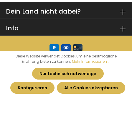
Dein Land nicht dabei?
Info
Diese Website verwendet Cookies, um eine bestmögliche
Erfahrung bieten zu können.
Mehr Informationen ...
* Alle Preise inkl. gesetzl. Mehrwertsteuer zzgl.
Versandkosten
und ggf. Nachnahmegebühren,
Nur technisch notwendige
wenn nicht anders angegeben.
Konfigurieren
Alle Cookies akzeptieren
© 2026 Heimatkurve - by
Haarhoff GmbH