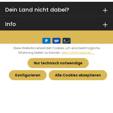
Dein Land nicht dabei?
Info
Diese Website verwendet Cookies, um eine bestmögliche
Erfahrung bieten zu können.
Mehr Informationen ...
* Alle Preise inkl. gesetzl. Mehrwertsteuer zzgl.
Versandkosten
und ggf. Nachnahmegebühren,
Nur technisch notwendige
wenn nicht anders angegeben.
Konfigurieren
Alle Cookies akzeptieren
© 2026 Heimatkurve - by
Haarhoff GmbH