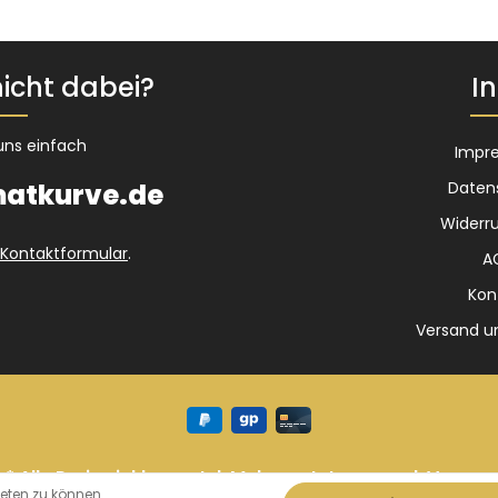
icht dabei?
In
uns einfach
Impr
atkurve.de
Daten
Widerru
Kontaktformular
.
A
Kon
Versand u
* Alle Preise inkl. gesetzl. Mehrwertsteuer zzgl.
Versan
eten zu können.