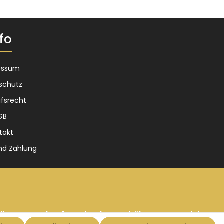
fo
essum
schutz
fsrecht
GB
takt
nd Zahlung
dkosten
und ggf. Nachnahmegebühren, wenn nicht