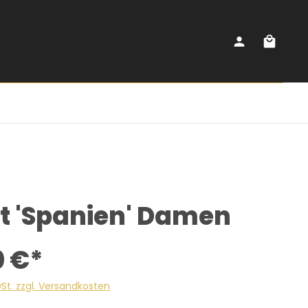
ot 'Spanien' Damen
0 €*
wSt. zzgl. Versandkosten