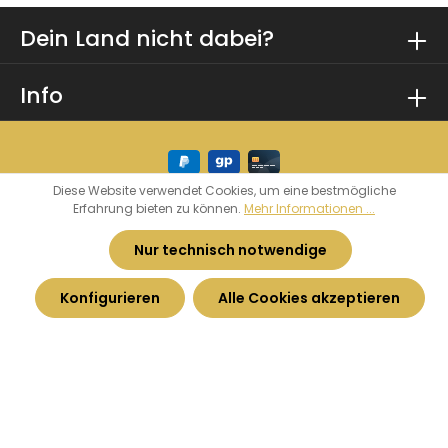
Dein Land nicht dabei?
Info
Diese Website verwendet Cookies, um eine bestmögliche
Erfahrung bieten zu können.
Mehr Informationen ...
* Alle Preise inkl. gesetzl. Mehrwertsteuer zzgl.
Versandkosten
und ggf. Nachnahmegebühren,
Nur technisch notwendige
wenn nicht anders angegeben.
Konfigurieren
Alle Cookies akzeptieren
© 2026 Heimatkurve - by
Haarhoff GmbH