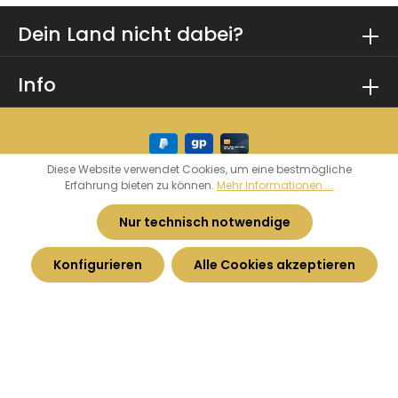
Dein Land nicht dabei?
Info
Diese Website verwendet Cookies, um eine bestmögliche
Erfahrung bieten zu können.
Mehr Informationen ...
* Alle Preise inkl. gesetzl. Mehrwertsteuer zzgl.
Versandkosten
und ggf. Nachnahmegebühren,
Nur technisch notwendige
wenn nicht anders angegeben.
Konfigurieren
Alle Cookies akzeptieren
© 2026 Heimatkurve - by
Haarhoff GmbH