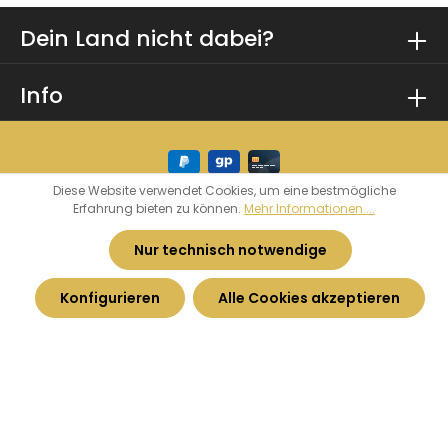
Dein Land nicht dabei?
Info
Diese Website verwendet Cookies, um eine bestmögliche
Erfahrung bieten zu können.
Mehr Informationen ...
* Alle Preise inkl. gesetzl. Mehrwertsteuer zzgl.
Versandkosten
und ggf. Nachnahmegebühren,
Nur technisch notwendige
wenn nicht anders angegeben.
Konfigurieren
Alle Cookies akzeptieren
© 2026 Heimatkurve - by
Haarhoff GmbH